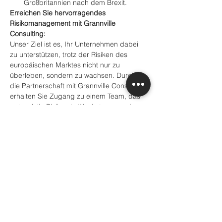
Großbritannien nach dem Brexit.
Erreichen Sie hervorragendes 
Risikomanagement mit Grannville 
Consulting:
Unser Ziel ist es, Ihr Unternehmen dabei 
zu unterstützen, trotz der Risiken des 
europäischen Marktes nicht nur zu 
überleben, sondern zu wachsen. Durch 
die Partnerschaft mit Grannville Consulting 
erhalten Sie Zugang zu einem Team, das 
potenzielle Risiken in Wachstums- und 
Innovationschancen umwandelt.
Machen Sie den nächsten Schritt in 
Richtung risikoresistenten Erfolg:
Lassen Sie sich von Ihren europäischen 
Ambitionen nicht durch Unsicherheiten 
abhalten. Kontaktieren Sie Grannville 
Consulting noch heute, um zu erfahren, 
wie unsere Dienstleistungen zur 
Risikobewertung und -verwaltung Ihr 
Unternehmen gegen das Unerwartete 