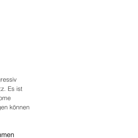
ressiv 
. Es ist 
nome 
gen können 
ehmen