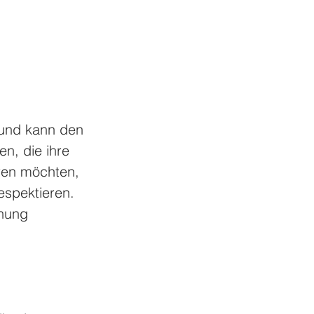
n und kann den 
n, die ihre 
ren möchten, 
spektieren. 
nung 