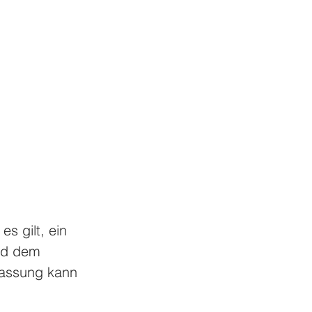
s gilt, ein 
nd dem 
passung kann 