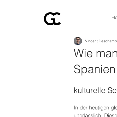
H
Vincent Deschamp
Wie man d
Spanien 
kulturelle S
In der heutigen glo
unerlässlich. Dies