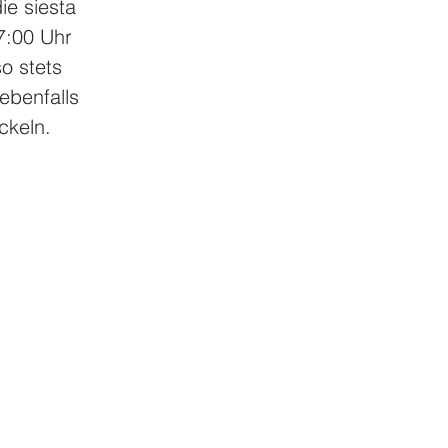
e siesta 
7:00 Uhr 
o stets 
ebenfalls 
ckeln. 