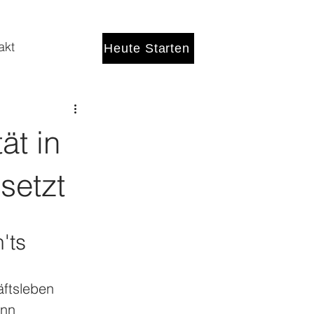
akt
Heute Starten
ät in
setzt
'ts
äftsleben 
enn 