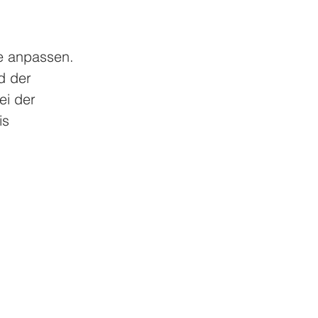
te anpassen. 
d der 
ei der 
is 