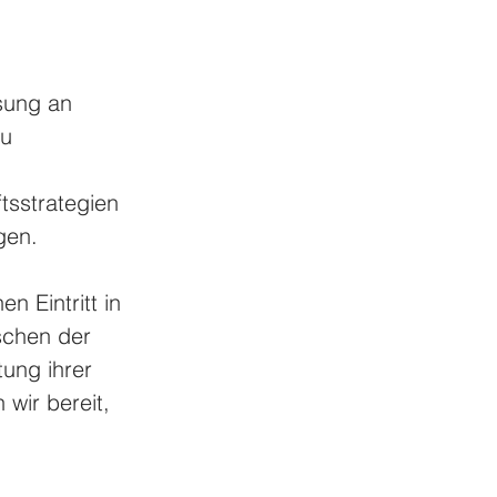
sung an 
u 
tsstrategien 
gen.
en Eintritt in 
schen der 
tung ihrer 
wir bereit, 