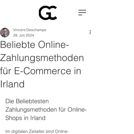
Vincent Deschamps
28. Juli 2024
Beliebte Online-
Zahlungsmethoden
für E-Commerce in
Irland
Die Beliebtesten 
Zahlungsmethoden für Online-
Shops in Irland
Im digitalen Zeitalter sind Online-