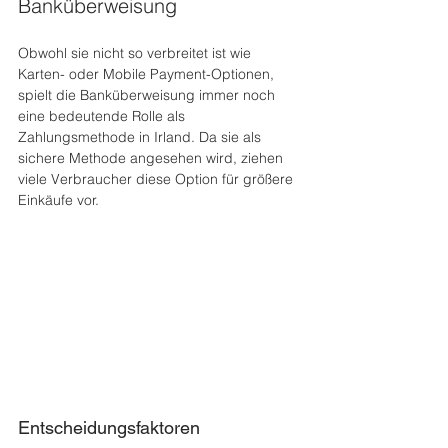
Banküberweisung
Obwohl sie nicht so verbreitet ist wie 
Karten- oder Mobile Payment-Optionen, 
spielt die Banküberweisung immer noch 
eine bedeutende Rolle als 
Zahlungsmethode in Irland. Da sie als 
sichere Methode angesehen wird, ziehen 
viele Verbraucher diese Option für größere 
Einkäufe vor.
Entscheidungsfaktoren