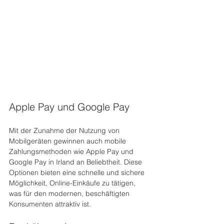
Apple Pay und Google Pay
Mit der Zunahme der Nutzung von 
Mobilgeräten gewinnen auch mobile 
Zahlungsmethoden wie Apple Pay und 
Google Pay in Irland an Beliebtheit. Diese 
Optionen bieten eine schnelle und sichere 
Möglichkeit, Online-Einkäufe zu tätigen, 
was für den modernen, beschäftigten 
Konsumenten attraktiv ist.