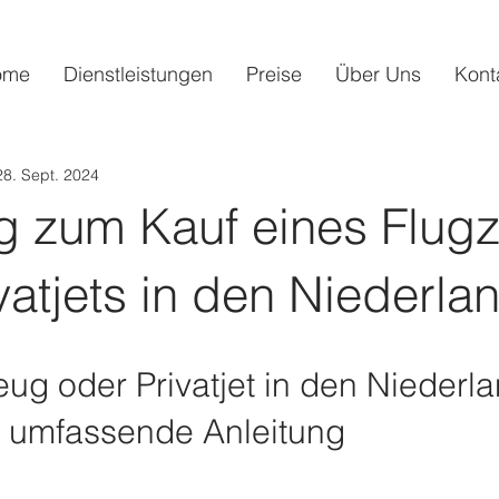
ome
Dienstleistungen
Preise
Über Uns
Kont
28. Sept. 2024
ng zum Kauf eines Flug
vatjets in den Niederla
ug oder Privatjet in den Niederl
e umfassende Anleitung