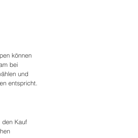
ypen können 
am bei 
wählen und 
en entspricht.
, den Kauf 
ehen 