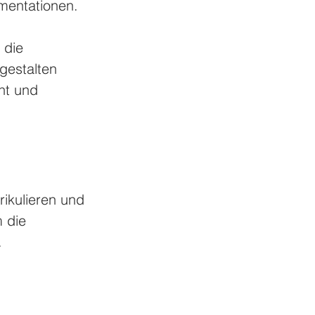
umentationen.
 die 
gestalten 
ht und 
ikulieren und 
 die 
.