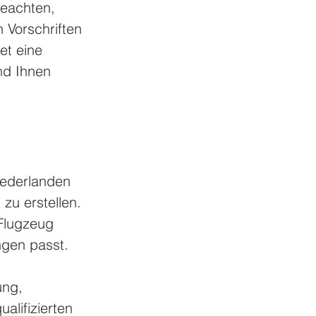
beachten, 
 Vorschriften 
et eine 
nd Ihnen 
iederlanden 
zu erstellen. 
Flugzeug 
ngen passt.
ung, 
alifizierten 