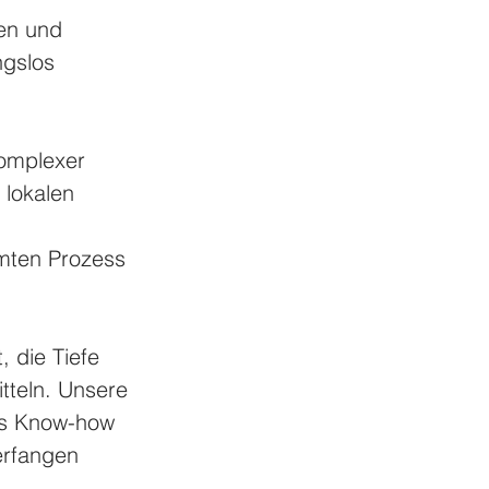
len und 
ngslos 
komplexer 
lokalen 
mten Prozess 
, die Tiefe 
tteln. Unsere 
das Know-how 
erfangen 