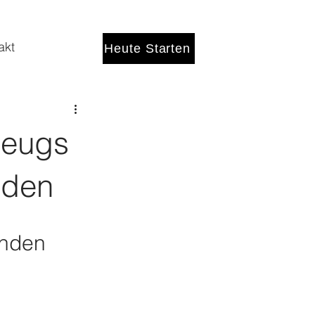
akt
Heute Starten
zeugs
nden
anden 