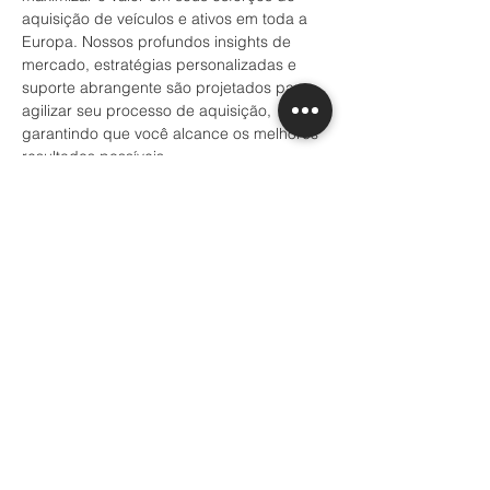
aquisição de veículos e ativos em toda a 
Europa. Nossos profundos insights de 
mercado, estratégias personalizadas e 
suporte abrangente são projetados para 
agilizar seu processo de aquisição, 
garantindo que você alcance os melhores 
resultados possíveis.
Embarque em sua jornada de compras 
com confiança:
Se você está procurando melhorar suas 
capacidades operacionais ou elevar sua 
coleção de veículos de luxo ou relógios na 
Europa, a Grannville Consulting é sua 
parceira ideal. Entre em contato conosco 
hoje mesmo para descobrir como nossos 
serviços especializados de aquisição de 
veículos e ativos podem ser 
personalizados para atender às suas 
necessidades e objetivos específicos no 