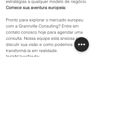
estratégias a qualquer modelo de negócio.
Comece sua aventura europeia:
Pronto para explorar o mercado europeu 
com a Grannville Consulting? Entre em 
contato conosco hoje para agendar uma 
consulta. Nossa equipe está ansiosa para 
discutir sua visão e como podemos 
transformá-la em realidade.
Insight localizado:
Entender as nuances do mercado de 
cada país europeu é crucial. Oferecemos 
insights localizados para as principais 
economias europeias, como o setor de 
engenharia de precisão da Alemanha, o 
mercado de bens de luxo da França e o 
cenário de startups de tecnologia nos 
países nórdicos, garantindo que sua 
estratégia de entrada seja a mais eficaz e 
diferenciada possível.