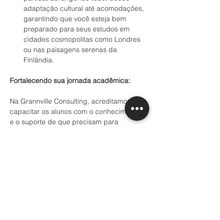
adaptação cultural até acomodações, 
garantindo que você esteja bem 
preparado para seus estudos em 
cidades cosmopolitas como Londres 
ou nas paisagens serenas da 
Finlândia.
Fortalecendo sua jornada acadêmica:
Na Grannville Consulting, acreditamos em 
capacitar os alunos com o conhecimento 
e o suporte de que precisam para 
desbloquear seu potencial máximo. 
Nossos serviços de colocação 
educacional são personalizados para 
combinar suas aspirações com as 
oportunidades acadêmicas certas, 
abrindo caminho para seu sucesso na 
competitiva arena global.
Comece sua aventura educacional: