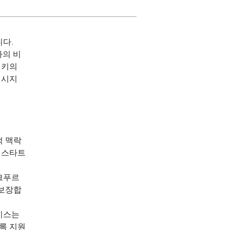
다. 
사의 비
키의 
메시지
적 맥락
 스타트
랑크푸르
 보장합
비스는 
록 지원