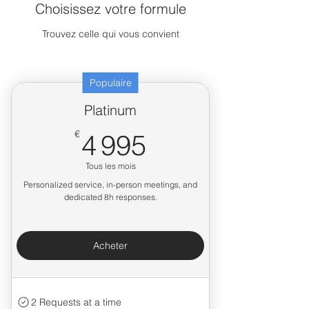
Choisissez votre formule
Trouvez celle qui vous convient
Populaire
Platinum
4 995€
€
4 995
Tous les mois
Personalized service, in-person meetings, and
dedicated 8h responses.
Acheter
2 Requests at a time