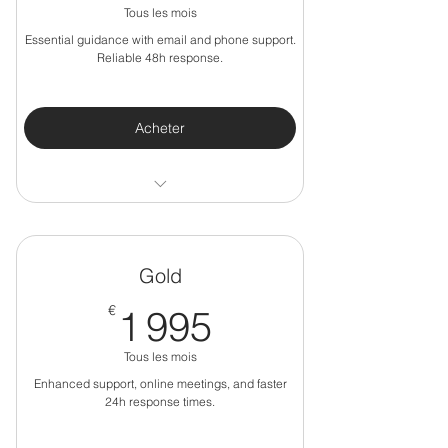
Tous les mois
Essential guidance with email and phone support.
Reliable 48h response.
Acheter
1 Request at a time
Email & Phone support
Gold
48-hour response time
1 995€
€
1 995
8/5 availability
Tous les mois
Access to Junior team
Enhanced support, online meetings, and faster
24h response times.