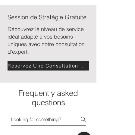
3 Requests at a time
Full communication support (email,
Session de Stratégie Gratuite
phone, online, in-person)
Découvrez le niveau de service
Global travel support
idéal adapté à vos besoins
uniques avec notre consultation
2-hour response time
d'expert.
24/7 availability
Réservez Une Consultation Gratuite
Full team access (Junior, Senior,
Founder)
Frequently asked
questions