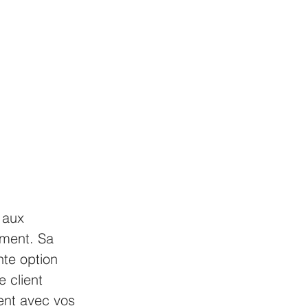
 aux 
ément. Sa 
nte option 
 client 
ent avec vos 