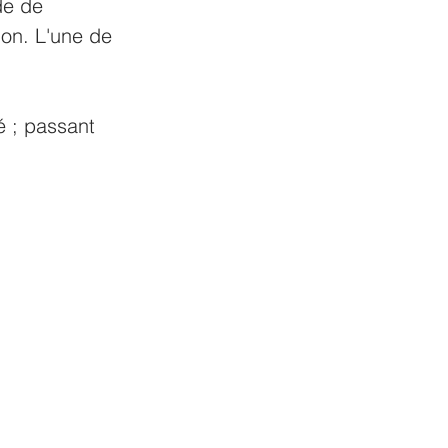
de de 
ion. L'une de 
é ; passant 
 