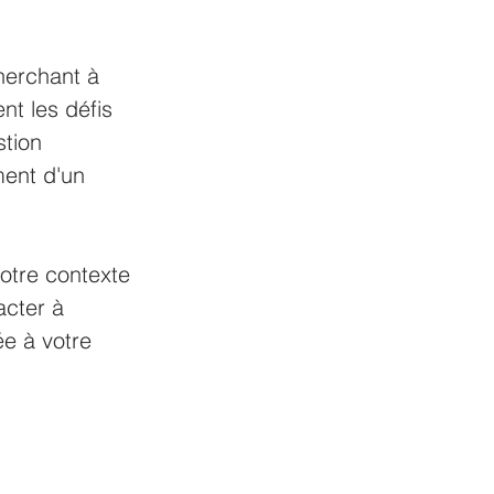
herchant à 
nt les défis 
stion 
ment d'un 
votre contexte 
acter à 
ée à votre 