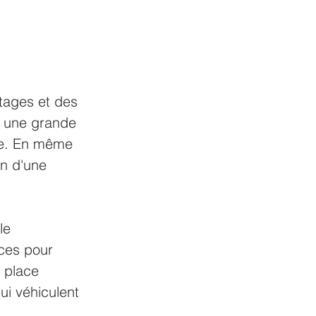
tages et des 
t une grande 
ble. En même 
n d'une 
le 
ces pour 
 place 
ui véhiculent 