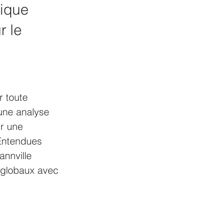
ique 
r le 
 toute 
 une analyse 
r une 
 Entendues 
nnville 
 globaux avec 