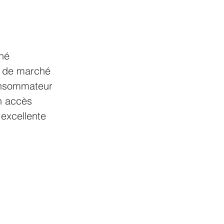
hé 
e de marché 
onsommateur 
n accès 
 excellente 