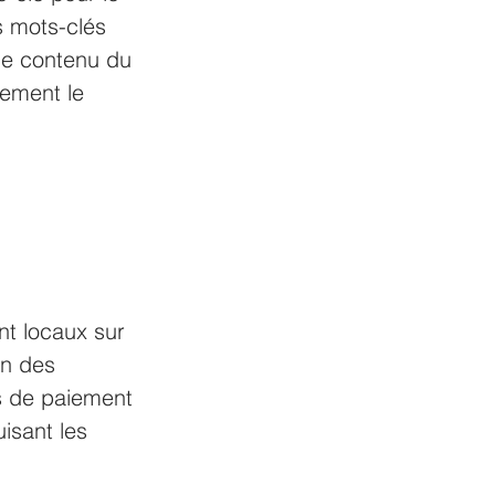
s mots-clés 
 le contenu du 
cement le 
nt locaux sur 
un des 
s de paiement 
isant les 