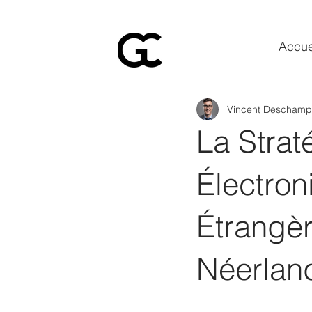
Accue
Vincent Deschamp
La Stra
Électron
Étrangèr
Néerlan