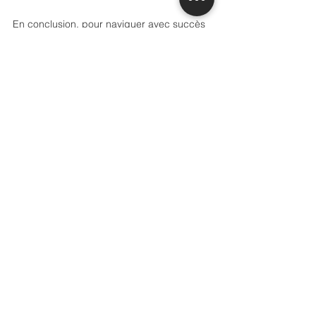
En conclusion, pour naviguer avec succès 
dans le paysage des affaires espagnoles, 
l'humilité culturelle, l'ouverture et 
l’adaptabilité sont des atouts précieux. 
Cordialement,
L'équipe de Grannville Consulting.
Voir tout
Posts récents