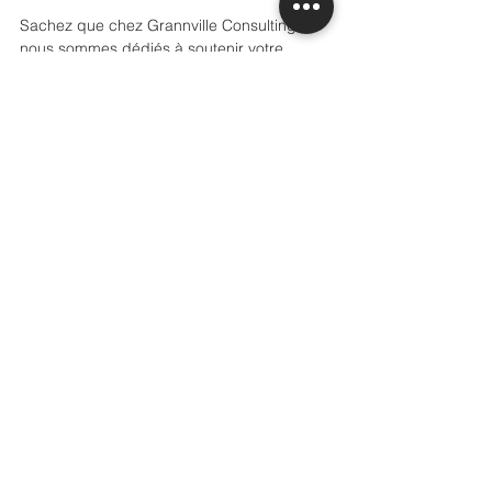
Sachez que chez Grannville Consulting, 
nous sommes dédiés à soutenir votre 
parcours d'expansion avec des conseils 
stratégiques et une assistance 
personnalisée.
Meilleures salutations,
L'équipe de Grannville Consulting.
Voir tout
Posts récents