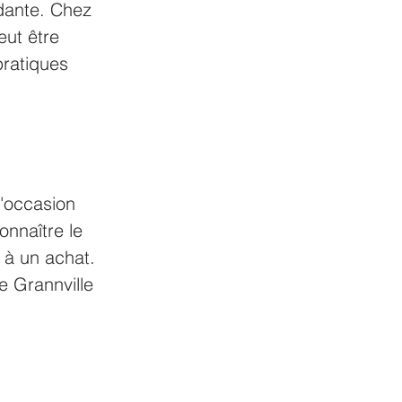
dante. Chez 
ut être 
ratiques 
'occasion 
onnaître le 
 à un achat. 
e Grannville 