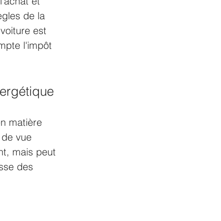
'achat et 
ègles de la 
voiture est 
mpte l'impôt 
nergétique 
en matière 
 de vue 
t, mais peut 
sse des 