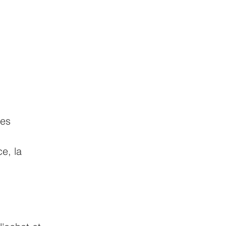
es 
e, la 