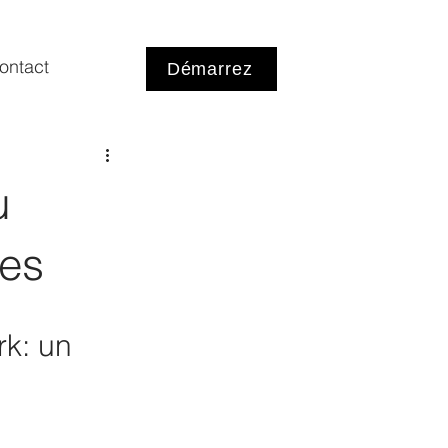
ontact
Démarrez
u
ies
k: un 