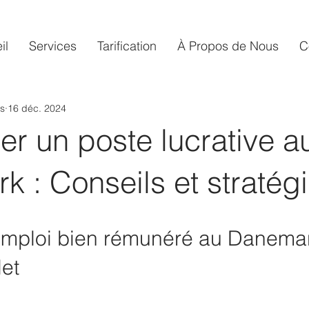
il
Services
Tarification​
À Propos de Nous
C
s
16 déc. 2024
r un poste lucrative a
 : Conseils et stratég
emploi bien rémunéré au Danemar
et