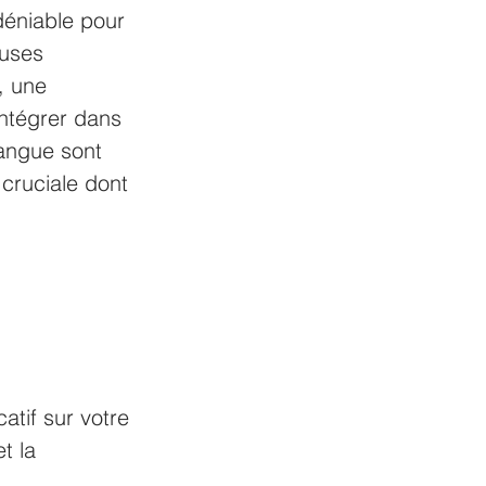
déniable pour 
uses 
, une 
ntégrer dans 
langue sont 
cruciale dont 
atif sur votre 
t la 