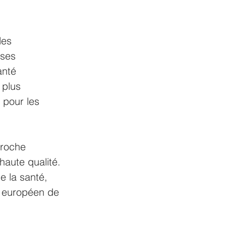
les 
ises 
anté 
 plus 
 pour les 
proche 
haute qualité. 
e la santé, 
e européen de 