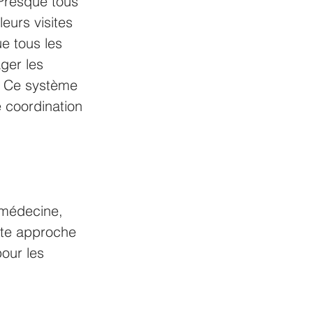
Presque tous 
eurs visites 
e tous les 
ger les 
. Ce système 
e coordination 
émédecine, 
tte approche 
our les 