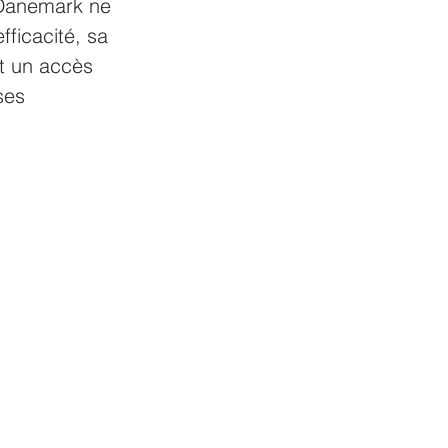
 Danemark ne 
ficacité, sa 
et un accès 
ses 