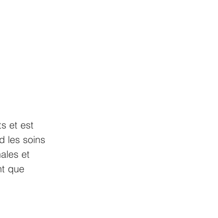
s et est 
d les soins 
ales et 
nt que 