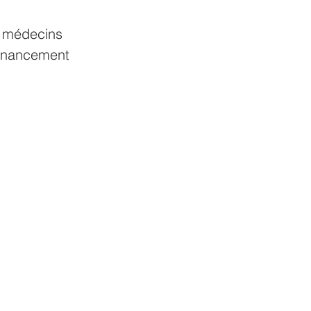
s médecins 
 financement 