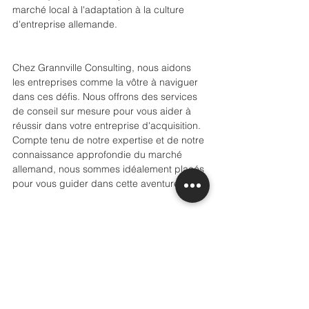
marché local à l'adaptation à la culture 
d'entreprise allemande. 
Chez Grannville Consulting, nous aidons 
les entreprises comme la vôtre à naviguer 
dans ces défis. Nous offrons des services 
de conseil sur mesure pour vous aider à 
réussir dans votre entreprise d'acquisition. 
Compte tenu de notre expertise et de notre 
connaissance approfondie du marché 
allemand, nous sommes idéalement placés 
pour vous guider dans cette aventure.
L'Allemagne vous attend avec ses 
opportunités d'affaires inégalées. N'hésitez 
pas à nous contacter pour discuter de vos 
projets d'expansion. Nous sommes 
impatients de vous aider à réaliser vos 
ambitions d'affaires en Europe.