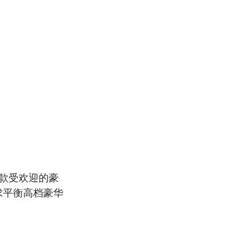
款受欢迎的豪
求平衡高档豪华