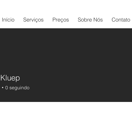
Início
Serviços
Preços​
Sobre Nós
Contato
 Kluep
0
seguindo