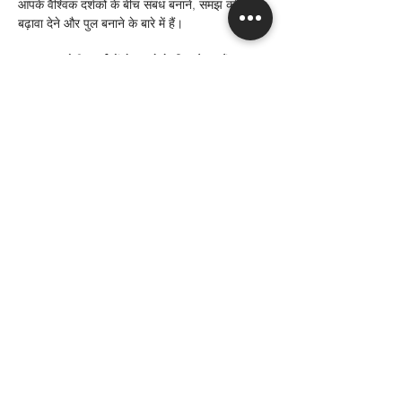
आपके वैश्विक दर्शकों के बीच संबंध बनाने, समझ को 
बढ़ावा देने और पुल बनाने के बारे में हैं।
क्या आप यूरोपीय दर्शकों से जुड़ने के लिए तैयार हैं?
यदि आप अपनी पहुंच का विस्तार करना चाहते हैं और 
यूरोप भर में ग्राहकों से जुड़ना चाहते हैं, तो ग्रैनविले 
कंसल्टिंग की अनुवाद और स्थानीयकरण सेवाएँ आपके लिए 
ज़रूरी समाधान हैं। आज ही हमसे संपर्क करें और जानें कि 
हम यूरोपीय बाज़ार में आपके व्यवसाय को कैसे आगे बढ़ाने 
में मदद कर सकते हैं।
Get in Touch
Previous
Next