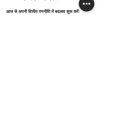
आज से अपनी वित्तीय रणनीति में बदलाव शुरू करें:
क्या आप अपने वित्तीय संचालन को बढ़ाने और यूरोप में 
अपने व्यवसाय के भविष्य को सुरक्षित करने के लिए तैयार 
हैं? आज ही ग्रैनविले कंसल्टिंग से संपर्क करें। आइए चर्चा 
करें कि हमारे अनुकूलित बैंकिंग और वित्तीय समाधान 
आपकी विशिष्ट आवश्यकताओं को कैसे पूरा कर सकते हैं 
और यूरोप के प्रतिस्पर्धी बाज़ारों में आपके व्यावसायिक 
उद्देश्यों को प्राप्त करने में आपकी मदद कर सकते हैं।
Get in Touch
Previous
Next