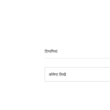
टिप्पणियां
कोमेन्ट लिखें
निजी जेट या हवाई जहाज़ खरीदने की
मार्गदर्शन सूची