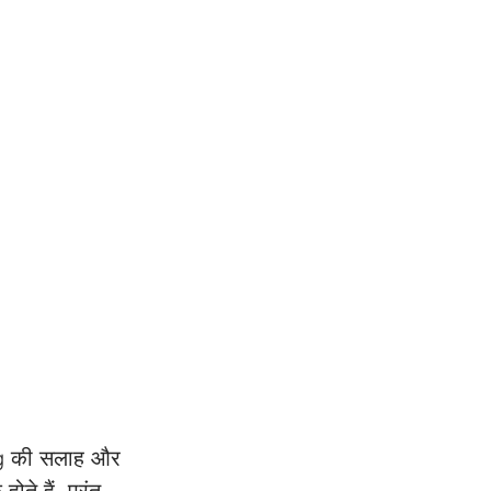
ing की सलाह और 
े हैं, परंतु 