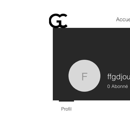
Accue
ffgdjo
ffgdjourte
0
Abonné
Profil