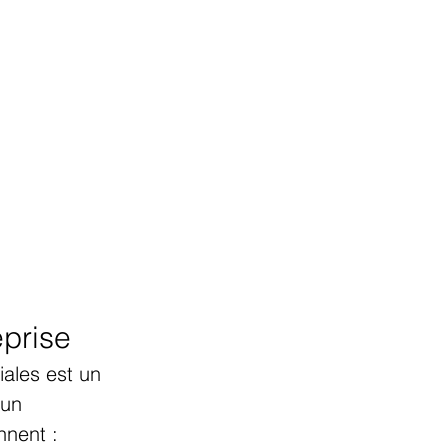
eprise
ales est un 
 un 
nnent :