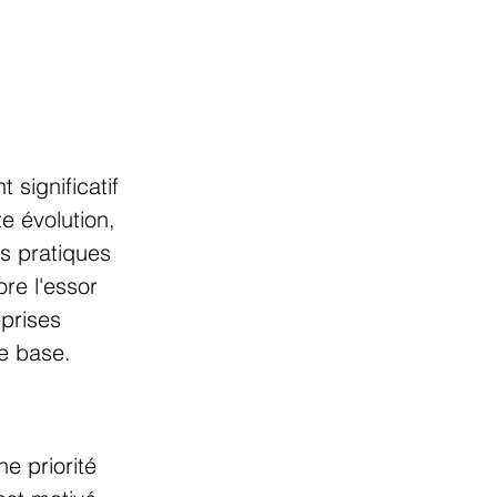
significatif 
e évolution, 
s pratiques 
ore l'essor 
prises 
de base.
e priorité 