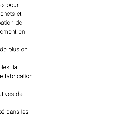
es pour 
échets et 
sation de 
nnement en 
de plus en 
les, la 
 fabrication 
atives de 
 
té dans les 