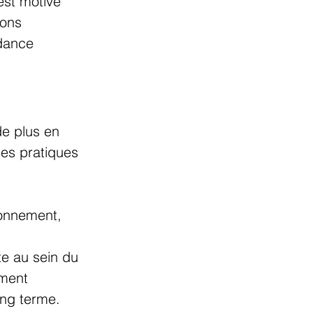
st motivé 
ons 
dance 
 plus en 
des pratiques 
ronnement, 
te au sein du 
ment 
ong terme.