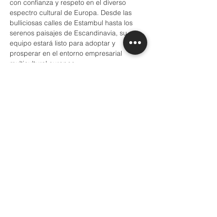
con confianza y respeto en el diverso 
espectro cultural de Europa. Desde las 
bulliciosas calles de Estambul hasta los 
serenos paisajes de Escandinavia, su 
equipo estará listo para adoptar y 
prosperar en el entorno empresarial 
multicultural europeo.
Conéctese con nosotros para el dominio 
cultural:
¿Está preparado para mejorar la 
sensibilidad cultural de su equipo y 
descubrir nuevas oportunidades en 
Europa? Póngase en contacto con 
Grannville Consulting hoy mismo para 
obtener más información sobre nuestros 
programas de capacitación en 
sensibilidad cultural. Preparemos a su 
equipo para el éxito en el dinámico y 
diverso mercado europeo.