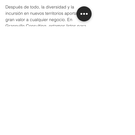
Después de todo, la diversidad y la 
incursión en nuevos territorios aportan un 
gran valor a cualquier negocio. En 
Grannville Consulting, estamos listos para 
ayudarte a explorar todas las 
oportunidades y a crear estrategias para 
una expansión empresarial exitosa.
Saludos cordiales,
El equipo de Grannville Consulting.
Ver todo
Entradas recientes