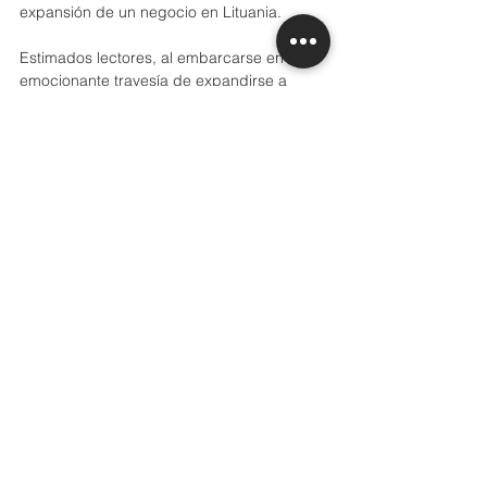
expansión de un negocio en Lituania. 
Estimados lectores, al embarcarse en la 
emocionante travesía de expandirse a 
Lituania, esperamos que estos puntos les 
hayan ofrecido valiosos conocimientos en 
su viaje de crecimiento.
Saludos cordiales,
El Equipo de Grannville Consulting.
Ver todo
Entradas recientes