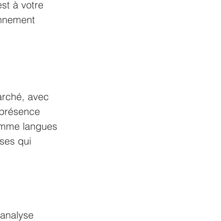
st à votre 
onnement 
arché, avec 
 présence 
comme langues 
ses qui 
analyse 