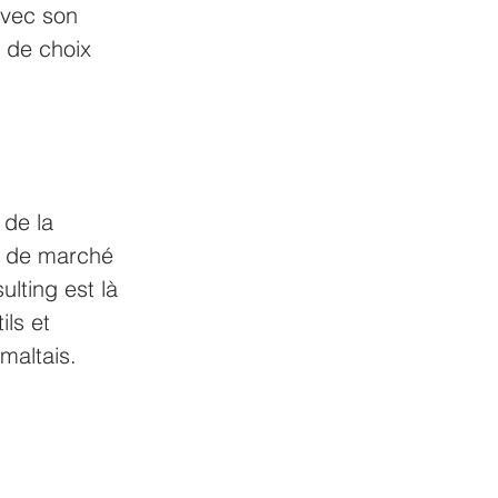
vec son 
 de choix 
de la 
e de marché 
lting est là 
ls et 
maltais.