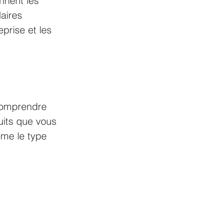
nnent les 
aires 
prise et les 
comprendre 
uits que vous 
me le type 