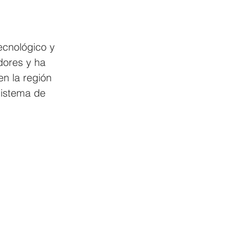
ecnológico y 
ores y ha 
n la región 
sistema de 
.