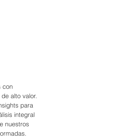
s con 
de alto valor. 
nsights para 
sis integral 
e nuestros 
nformadas.