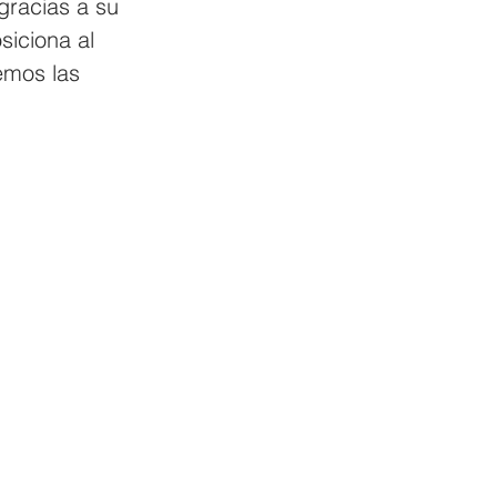
gracias a su 
iciona al 
emos las 