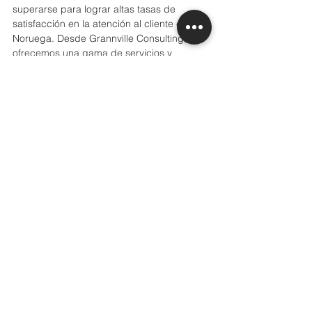
superarse para lograr altas tasas de 
satisfacción en la atención al cliente en 
Noruega. Desde Grannville Consulting, 
ofrecemos una gama de servicios y 
soluciones para ayudar a las empresas a 
navegar este territorio y garantizar su éxito.
Saludos cordiales,
El equipo de Grannville Consulting.
Ver todo
Entradas recientes