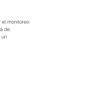
y el monitoreo 
ma de 
 un 