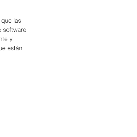
 que las 
 software 
nte y 
ue están 