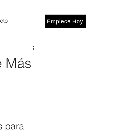
cto
Empiece Hoy
e Más
s para 