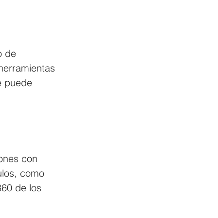
o de 
herramientas 
e puede 
ones con 
ulos, como 
360 de los 