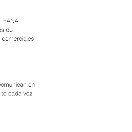
/4 HANA 
es de 
 comerciales 
 comunican en 
lto cada vez 