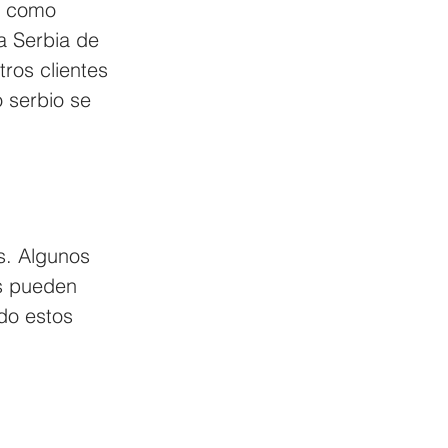
, como 
a Serbia de 
ros clientes 
 serbio se 
s. Algunos 
s pueden 
do estos 