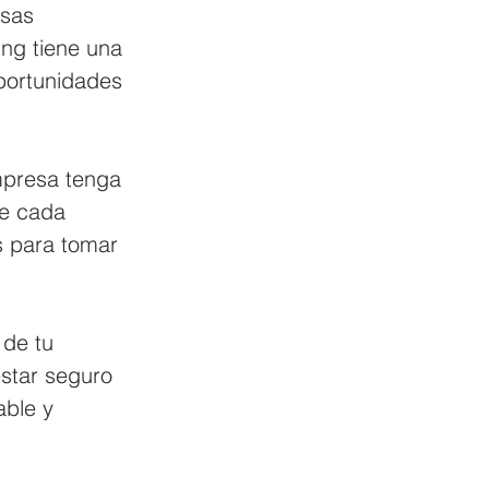
esas 
ing tiene una 
oportunidades 
mpresa tenga 
ue cada 
s para tomar 
 de tu 
star seguro 
ble y 