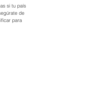
s si tu país 
segúrate de 
ficar para 