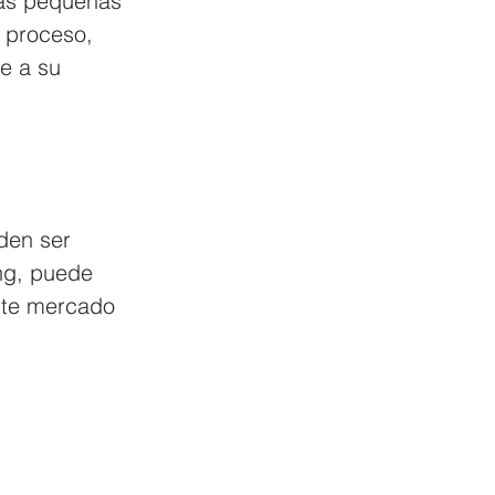
nas pequeñas 
l proceso, 
e a su 
den ser 
ng, puede 
ste mercado 