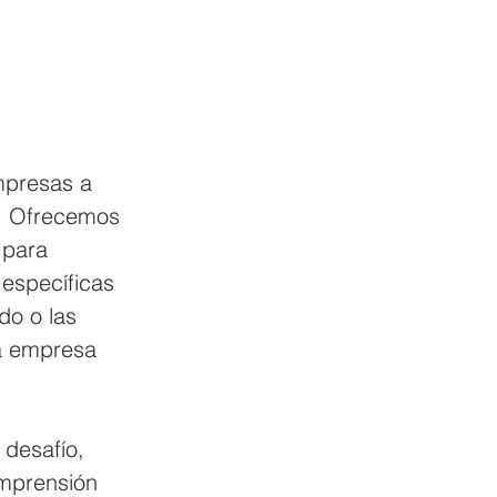
mpresas a 
n. Ofrecemos 
 para 
específicas 
do o las 
a empresa 
desafío, 
omprensión 