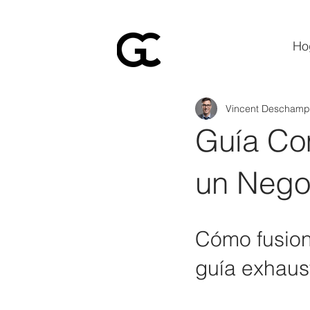
Ho
Vincent Deschamp
Guía Co
un Nego
Cómo fusion
guía exhaus