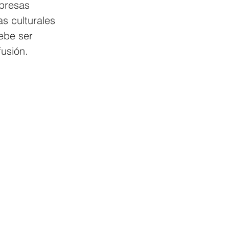
presas 
s culturales 
ebe ser 
fusión.