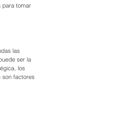
a para tomar 
odas las 
puede ser la 
égica, los 
s son factores 