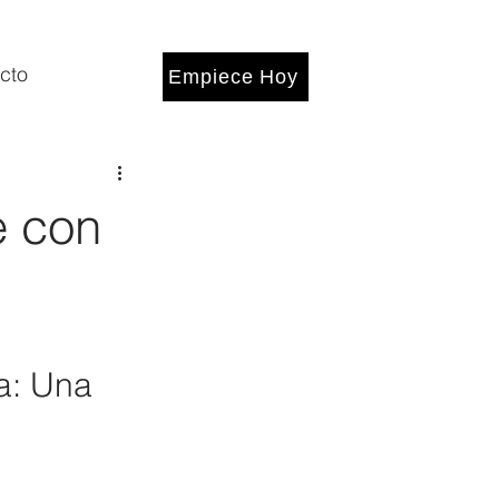
cto
Empiece Hoy
e con
a: Una 