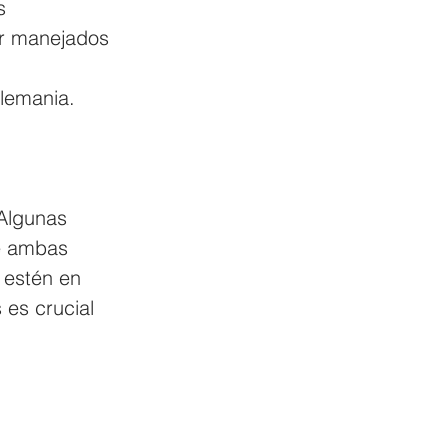
s 
er manejados 
Alemania.
Algunas 
de ambas 
 estén en 
 es crucial 