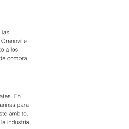
 las 
Grannville 
o a los 
 de compra.
ates. En 
arinas para 
ste ámbito, 
a industria 