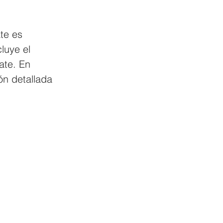
te es 
luye el 
ate. En 
ón detallada 