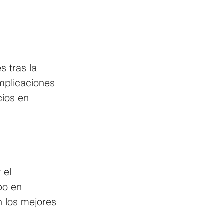
s tras la 
mplicaciones 
cios en 
 el 
po en 
n los mejores 