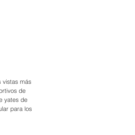
 vistas más 
rtivos de 
e yates de 
lar para los 