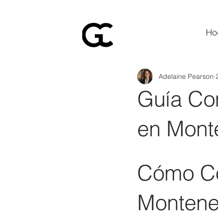
Ho
Adelaine Pearson
Guía Co
en Mont
Cómo Co
Montene