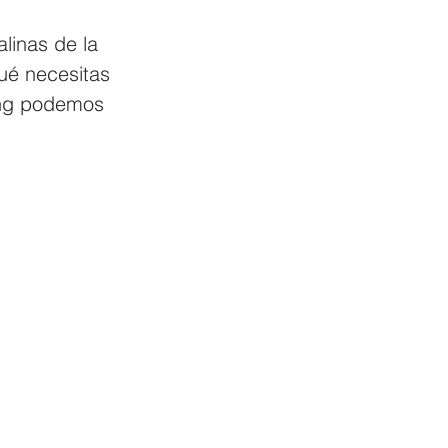
linas de la 
ué necesitas 
ing podemos 