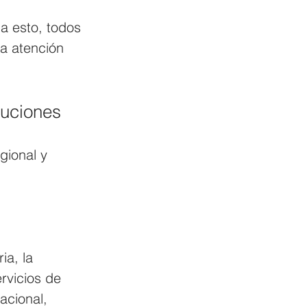
a atención 
tuciones
gional y 
ia, la 
ervicios de 
acional, 