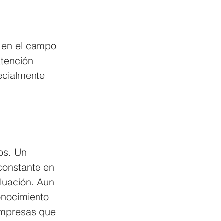
n en el campo 
tención 
ecialmente 
os. Un 
constante en 
luación. Aun 
onocimiento 
empresas que 