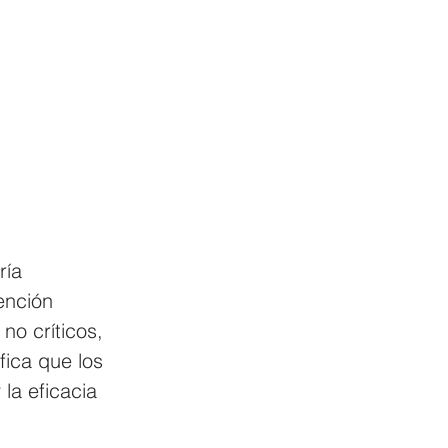
ría 
ención 
o críticos, 
fica que los 
la eficacia 