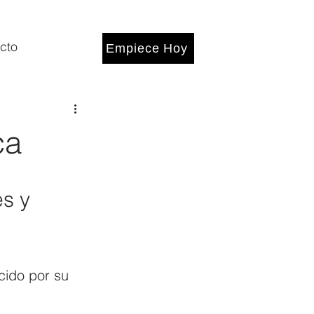
cto
Empiece Hoy
ca
s y 
ido por su 