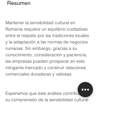
 Resumen 
Mantener la sensibilidad cultural en 
Rumania requiere un equilibrio cuidadoso 
entre el respeto por las tradiciones locales 
y la adaptación a las normas de negocios 
rumanas. Sin embargo, gracias a su 
conocimiento, consideración y paciencia, 
las empresas pueden prosperar en este 
intrigante mercado y construir relaciones 
comerciales duraderas y valiosas. 
Esperamos que este análisis contribuya a 
su comprensión de la sensibilidad cultural 
en Rumania, y esperamos que sea valioso 
para su estrategia de expansión en Europa 
del Este. Recuerde que en Grannville 
Consulting, estamos aquí para ayudarlo en 
cada paso de este fascinante viaje 