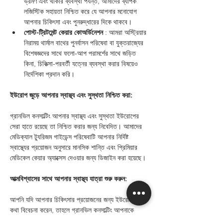
ভ্রমণ এবং থাকার ব্যবস্থা পর্যন্ত, আমাদের ব্যাপক 
লজিস্টিক সহায়তা নিশ্চিত করে যে আপনার মনোযোগ 
আপনার চিকিৎসা এবং পুনরুদ্ধারের দিকে থাকবে।
পোস্ট-ট্রিটমেন্ট কেয়ার কোঅর্ডিনেশন
 : আমরা অস্ট্রিয়ার 
নিরাময় থার্মাল বাথের পুনর্বাসন পরিষেবা বা যুক্তরাজ্যের 
বিশেষজ্ঞদের সাথে ফলো-আপ পরামর্শের সাথে জড়িত 
কিনা, চিকিত্সা-পরবর্তী যত্নের ব্যবস্থা করার বিষয়েও 
নির্দেশিকা প্রদান করি।
ইউরোপ জুড়ে আপনার স্বাস্থ্য এবং সুস্থতা নিশ্চিত করা:
গ্রানভিল কনসাল্টিং আপনার স্বাস্থ্য এবং সুস্থতা ইউরোপের 
সেরা হাতে রয়েছে তা নিশ্চিত করার জন্য নিবেদিত। আমাদের 
মেডিক্যাল ট্যুরিজম গাইডেন্স পরিষেবাটি আপনার নির্দিষ্ট 
স্বাস্থ্যের প্রয়োজন অনুসারে মানসিক শান্তি এবং প্রিমিয়ার 
মেডিকেল কেয়ার অ্যাক্সেস দেওয়ার জন্য ডিজাইন করা হয়েছে।
আত্মবিশ্বাসের সাথে আপনার স্বাস্থ্য যাত্রা শুরু করুন:
আপনি যদি আপনার চিকিৎসার প্রয়োজনের জন্য ইউরোপের 
কথা বিবেচনা করেন, তাহলে গ্রানভিল কনসাল্টিং আপনাকে 
পথের প্রতিটি ধাপে গাইড করতে এখানে রয়েছে। আমাদের 