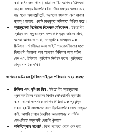
করা কঠিন হতে পারে। আমাদের টিম আপনার চিকিৎসা 
যাত্রার সমস্ত দিকগুলির বিরামহীন সমন্বয় অফার করে, 
যার মধ্যে অ্যাপয়েন্টমেন্ট, ভ্রমণের ব্যবস্থা এবং থাকার 
ব্যবস্থা রয়েছে, একটি চাপমুক্ত অভিজ্ঞতা নিশ্চিত করে।
স্বাস্থ্যসেবা সিস্টেমের বিশেষজ্ঞ নেভিগেশন
 : ইউরোপীয় 
স্বাস্থ্যসেবা ল্যান্ডস্কেপ সম্পর্কে বিস্তৃত জ্ঞানের সাথে, 
আমরা আপনাকে ভাষা, সাংস্কৃতিক সামঞ্জস্য এবং 
চিকিৎসা দর্শনার্থীদের জন্য আইনি প্রয়োজনীয়তার মতো 
বিষয়গুলি বিবেচনা করে আপনার চিকিত্সার জন্য সঠিক 
দেশ এবং চিকিৎসা প্রতিষ্ঠান নির্বাচন করার প্রক্রিয়ার 
মাধ্যমে গাইড করি।
আমাদের মেডিকেল ট্যুরিজম গাইডেন্স পরিষেবার মধ্যে রয়েছে:
চিকিত্সা এবং সুবিধার মিল
 : ইউরোপীয় স্বাস্থ্যসেবা 
প্রদানকারীদের আমাদের বিশাল নেটওয়ার্কের ব্যবহার 
করে, আমরা আপনাকে সর্বশেষ চিকিত্সা এবং প্রযুক্তি 
সরবরাহকারী হাসপাতাল এবং ক্লিনিকগুলির সাথে সংযুক্ত 
করি, আপনি স্পেনে বৈকল্পিক অস্ত্রোপচার বা নর্ডিক 
দেশগুলিতে উদ্ভাবনী থেরাপি খুঁজছেন।
লজিস্টিক্যাল সাপোর্ট
 : ভিসা সহায়তা থেকে শুরু করে 