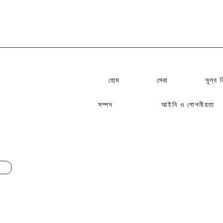
হোম
সেবা​
মূল্য ন
সম্পদ
আইনি ও গোপনীয়তা