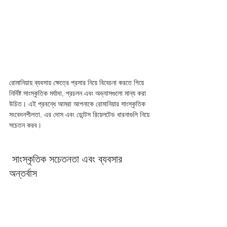
রোমানিয়ায় ব্যবসায় ক্ষেত্রে প্রসার নিয়ে বিবেচনা করতে গিয়ে 
নির্দিষ্ট সাংস্কৃতিক মর্যাদা, প্রচলন এবং অভ্যাসগুলো মান্য করা 
উচিত। এই প্রবন্ধে আমরা আপনাকে রোমানিয়ার সাংস্কৃতিক 
সংবেদনশীলতা, এর দোস এবং ডোন্টস রিয়েলটেড ধারনাগুলি নিয়ে 
সচেতন করব। 
 সাংস্কৃতিক সচেতনতা এবং ব্যবসার 
অন্তর্বাস 