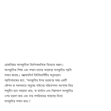
রোমানিয়ার সাংস্কৃতিক নির্দেশনাগুলিকে বিবেচনা করুন। 
সাংস্কৃতিক শিক্ষা এবং সম্মান তাদের অন্যান্য সংস্কৃতির প্রতি 
সম্মান জানায়। অক্সোর্ডটার্ন ইউনিভার্সিটির অনুসন্ধান 
প্রতিপাদকের মতে, "সংস্কৃতির উপর ভ্রমণের সময় একটি 
কৌশল যা সফলভাবে অনুমেয় গাউনের পরিবেশগত সংশ্লেষ নিয়ে 
সম্মুখীন হতে সহায়তা করে, যা বার্তানে এবং নিরালাপে সংস্কৃতির 
ওপর ভ্রমণ করে এবং তার সপরিবারের সাহায্যে ভিন্ন 
সংস্কৃতির সম্মান করে।"