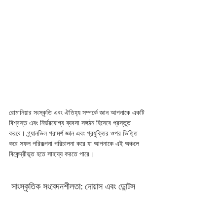
রোমানিয়ার সংস্কৃতি এবং ঐতিহ্য সম্পর্কে জ্ঞান আপনাকে একটি 
বিশ্বস্ত এবং নির্ভরযোগ্য ব্যবসা সঙ্গঠন হিসেবে প্রস্তুত 
করবে। গ্র্যানভিল পরামর্শ জ্ঞান এবং প্রযুক্তির ওপর ভিত্তি 
করে সফল পরিকল্পনা পরিচালনা করে যা আপনাকে এই অঞ্চলে 
বিকেন্দ্রীভূত হতে সাহায্য করতে পারে। 
 সাংস্কৃতিক সংবেদনশীলতা: দোয়াস এবং ডোন্টস 