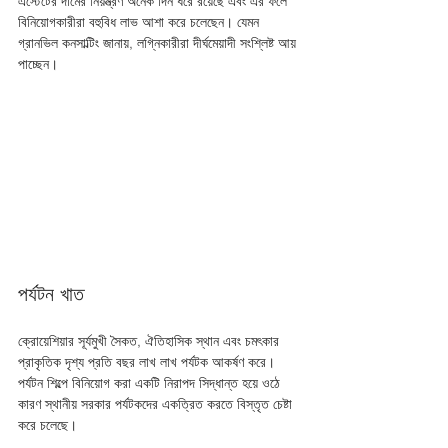
এস্টেটের দামের নিয়ন্ত্রণ অনেক দিন ধরে রয়েছে এবং এর ফলে 
বিনিয়োগকারীরা বহুবিধ লাভ আশা করে চলেছেন। যেমন 
গ্রানভিল কনসাল্টিং জানায়, লগ্নিকারীরা দীর্ঘমেয়াদী সংশ্লিষ্ট আয় 
পাচ্ছেন।
পর্যটন খাত
ক্রোয়েশিয়ার সূর্যমুখী সৈকত, ঐতিহাসিক স্থান এবং চমৎকার 
প্রাকৃতিক দৃশ্য প্রতি বছর লাখ লাখ পর্যটক আকর্ষণ করে। 
পর্যটন শিল্পে বিনিয়োগ করা একটি নিরাপদ সিদ্ধান্ত হয়ে ওঠে 
কারণ স্থানীয় সরকার পর্যটকদের একত্রিত করতে বিস্তৃত চেষ্টা 
করে চলেছে।