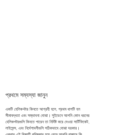
প্রথমে সম্যস্যা জানুন
একটি হেলিকপ্টার কিনতে আগ্রহী হলে, প্রথম ধাপটি হল 
সীমাবদ্ধতা এবং সম্ভাবনা বোঝা। সুইডেনে আপনি কোন ধরনের 
হেলিকপ্টারগুলি কিনতে পারেন তা নির্দিষ্ট করে দেওয়া সার্টিফিকেট, 
লাইসেন্স, এবং নির্দেশাবলীগুলি সঠিকভাবে বোঝা দরকার। 
একবার এই বিষয়টি পরিষ্কার হয়ে গেলে আপনি বাজারে কি 