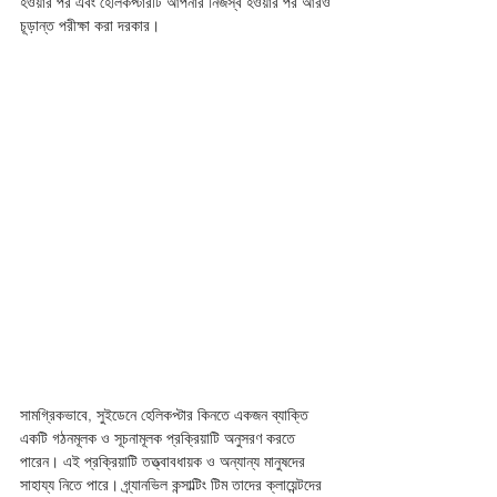
হওয়ার পর এবং হেলিকপ্টারটি আপনার নিজস্ব হওয়ার পর আরও 
চূড়ান্ত পরীক্ষা করা দরকার। 
সামগ্রিকভাবে, সুইডেনে হেলিকপ্টার কিনতে একজন ব্যাক্তি 
একটি গঠনমূলক ও সূচনামূলক প্রক্রিয়াটি অনুসরণ করতে 
পারেন। এই প্রক্রিয়াটি তত্ত্বাবধায়ক ও অন্যান্য মানুষদের 
সাহায্য নিতে পারে। গ্র্যানভিল কন্সাল্টিং টিম তাদের ক্লায়েন্টদের 