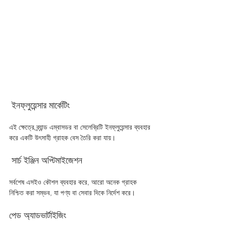
 ইনফ্লুয়েন্সার মার্কেটিং 
এই ক্ষেত্রে ব্র্যান্ড এম্বাসডর বা সেলেব্রিটি ইনফ্লুয়েন্সার ব্যবহার 
করে একটি উৎসাহী গ্রাহক বেস তৈরি করা যায়।
 সার্চ ইঞ্জিন অপ্টিমাইজেশন 
সর্বশেষ এসইও কৌশল ব্যবহার করে, আরো অনেক গ্রাহক 
নিশ্চিত করা সম্ভব, যা পণ্য বা সেবার দিকে নির্দেশ করে।
পেড অ্যাডভার্টাইজিং