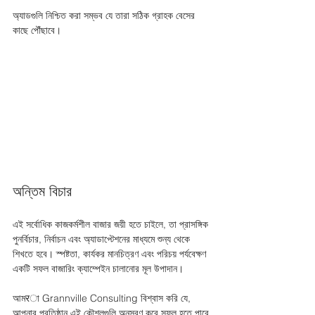
অ্যাডগুলি নিশ্চিত করা সম্ভব যে তারা সঠিক গ্রাহক বেসের 
কাছে পৌঁছাবে। 
অন্তিম বিচার
এই সর্বোধিক কাজকর্মশীল বাজার জয়ী হতে চাইলে, তা প্রাসঙ্গিক 
পুনর্বিচার, নির্বাচন এবং অ্যাডাপ্টেশনের মাধ্যমে শুন্য থেকে 
শিখতে হবে। স্পষ্টতা, কার্যকর মানচিত্রণ এবং পরিচয় পর্যবেক্ষণ 
একটি সফল বাজারিং ক্যাম্পেইন চালানোর মূল উপাদান। 
আমरা Grannville Consulting বিশ্বাস করি যে, 
আপনার প্রতিষ্ঠান এই কৌশলগুলি অনুসরণ করে সফল হতে পারে 