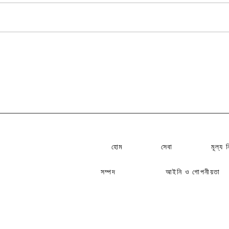
হাঙ্গেরিতে বিমান ক্রয়ের সম্ভাব্য সমস্যা ও
সমাধানের ক্ষেত্রে উচিত বিবেচনা
হোম
সেবা​
মূল্য ন
সম্পদ
আইনি ও গোপনীয়তা