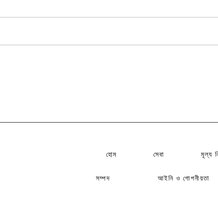
হাঙ্গেরিতে বিমান ক্রয়ের সম্ভাব্য সমস্যা ও
সমাধানের ক্ষেত্রে উচিত বিবেচনা
হোম
সেবা​
মূল্য ন
সম্পদ
আইনি ও গোপনীয়তা