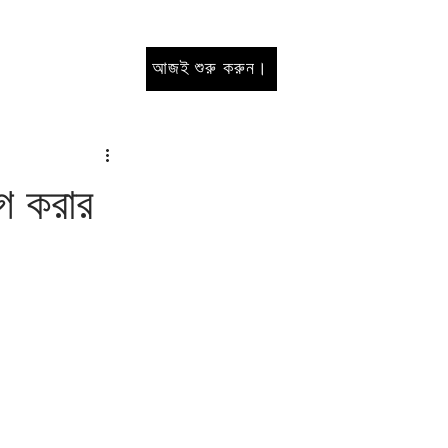
আজই শুরু করুন।
োগ করার