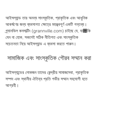
আইসল্যান্ড তার অনন্য সাংস্কৃতিক, প্রাকৃতিক এবং আধুনিক 
আকর্ষণের জন্য ব্যবসাগত ক্ষেত্রে মহত্ত্বপূর্ণ একটি গন্তব্য। 
গ্র্যানভিল কনসাল্টিং (grannville.com) চাইছে যে, যা঄কি 
যেন না হোক, সকলেই সঠিক নীতিগত এবং সাংস্কৃতিক 
সচেতনতা নিয়ে আইসল্যান্ড এ ব্যবসা করতে পারুন। 
 সামাজিক এবং সাংস্কৃতিক গৌরব সম্মান করা 
আইসল্যান্ডের লোকজন তাদের কেন্দ্রীয় সামাজসেবা, প্রাকৃতিক 
সম্পদ এবং স্থানীয় ঐতিহ্য প্রতি গভীর সম্মান সহযোগী হতে 
আগ্রহী। 