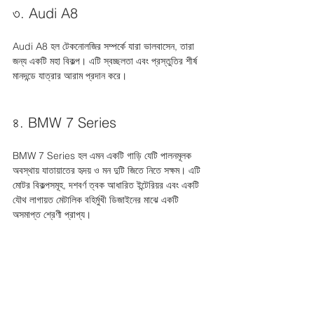
৩. Audi A8
Audi A8 হল টেকনোলজির সম্পর্কে যারা ভালবাসেন, তারা 
জন্য একটি মহা বিকল্প। এটি স্বচ্ছলতা এবং প্রস্তুতির শীর্ষ 
মানদন্ডে যাত্রার আরাম প্রদান করে।
৪. BMW 7 Series
BMW 7 Series হল এমন একটি গাড়ি যেটি পালনমূলক 
অবস্থায় যাতায়াতের হৃদয় ও মন দুটি জিতে নিতে সক্ষম। এটি 
মোটর বিকল্পসমূহ, দশবর্ণ ত্বক আধারিত ইন্টেরিয়র এবং একটি 
যৌথ লাগায়ত মেটালিক বহির্মুখী ডিজাইনের মাঝে একটি 
অসমাপ্ত শ্রেণী প্রাপ্য।