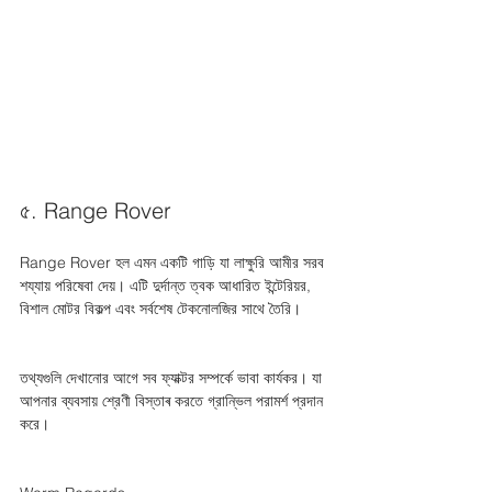
৫. Range Rover
Range Rover হল এমন একটি গাড়ি যা লাক্ষুরি আমীর সরব 
শয্যায় পরিষেবা দেয়। এটি দুর্দান্ত ত্বক আধারিত ইন্টেরিয়র, 
বিশাল মোটর বিকল্প এবং সর্বশেষ টেকনোলজির সাথে তৈরি।
তথ্যগুলি দেখানোর আগে সব ফ্যাক্টর সম্পর্কে ভাবা কার্যকর। যা 
আপনার ব্যবসায় শ্রেণী বিস্তাৰ করতে গ্রান্ভিল পরামর্শ প্রদান 
করে।