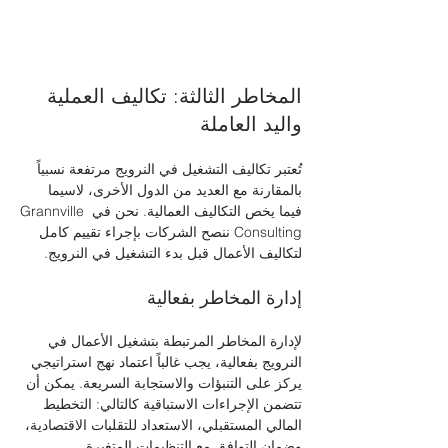
المخاطر الثالثة: تكاليف العملية 
واليد العاملة
تُعتبر تكاليف التشغيل في النرويج مرتفعة نسبياً 
بالمقارنة مع العديد من الدول الأخرى، لاسيما 
فيما يخص التكاليف العمالية. نحن في Grannville 
Consulting ننصح الشركات بإجراء تقييم كامل 
لتكاليف الأعمال قبل بدء التشغيل في النرويج.
إدارة المخاطر بفعالية
لإدارة المخاطر المرتبطة بتشغيل الأعمال في 
النرويج بفعالية، يجب غالباً اعتماد نهج استراتيجي 
يركز على التنبؤات والاستجابة السريعة. يمكن أن 
تتضمن الإجراءات الاستباقية كالتالي: التخطيط 
المالي المستقبلي، الاستعداد للتقلبات الاقتصادية، 
وضمان التوافق مع التنظيمات المتغيرة.