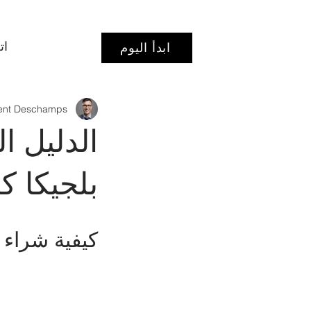
ات
ابدأ اليوم
ent Deschamps
الدليل ا
بلجيكا ك
كيفية شراء 