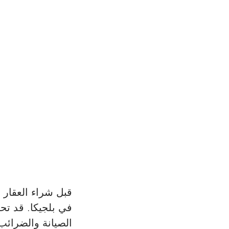
قبل شراء العقار 
في بلجيكا. قد تحت
الصيانة والضرائب 