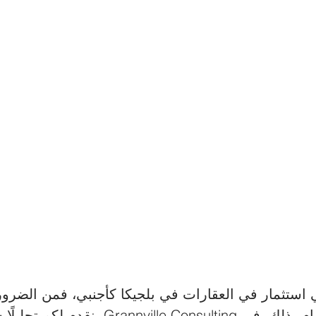
 استثمار في العقارات في بلجيكا كأجنبي، فمن الضرو
أفضل الطرق للقيام بذلك. في annville Consulting