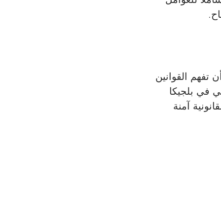
اح.
 تفهم القوانين 
ي في بلجيكا 
نونية آمنة 