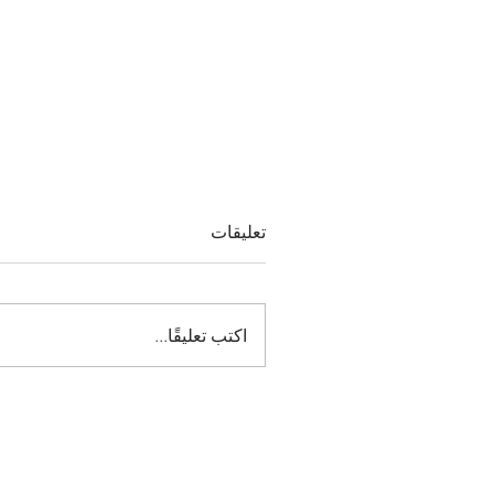
تعليقات
اكتب تعليقًا...
خطوات نحو إقامة متجرك الأو
في سلوفاكيا