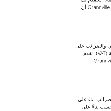
فهمًا أعمق لنظام الضرائب في النرويج، وكيف يمكن لشركة Grannville Consulting أن 
ي والضرائب على 
الثروة، بالإضافة إلى ضرائب مبيعات معروفة باسم ضريبة القيمة المضافة (VAT). تقدم 
للأفراد حول ما يمكن توقعه، وكيف يُمكن لشركة Grannville 
ضرائب بناءً على 
وح معدل الضريبة على الدخل من 23٪ إلى 47.8٪، تُحسب بناءً على 