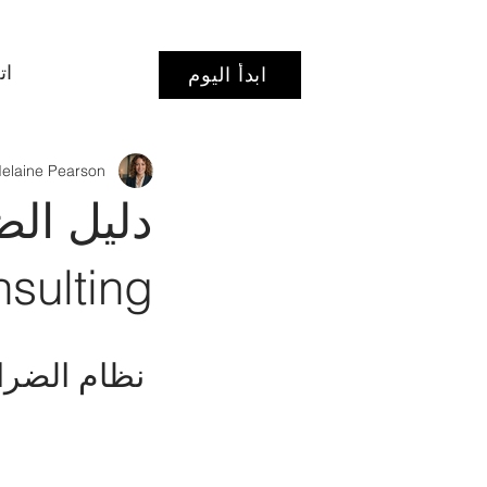
ات
ابدأ اليوم
elaine Pearson
دليل الض
nsulting
 نظام الضرائب في النرويج: دليل للأفراد 