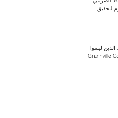
ل التخطيط الضريبي 
زم لتحقيق 
 الذين ليسوا 
مألوفين بقواعد الضرائب المحلية والإجراءات. من هنا يأتي دور Grannville Consulting 