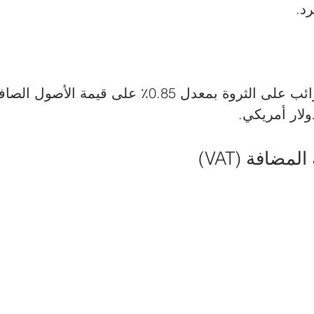
د.
تُطبق النرويج ضرائب على الثروة بمعدل 0.85٪ على قي