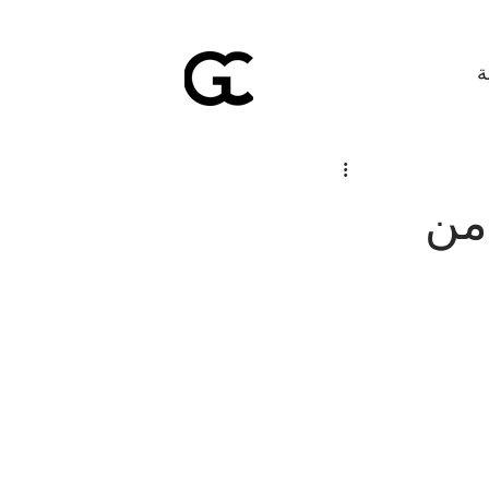
ة
 من