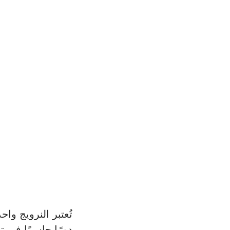
تُعتبر النرويج وا
دورًا حاسمًا في ت