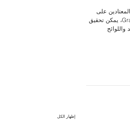
المعتادين على 
قواعده. لكن مع الدعم الصحيح والمشورة من فريق Grannville Consulting، يمكن تحقيق 
واللوائح 
إظهار الكل