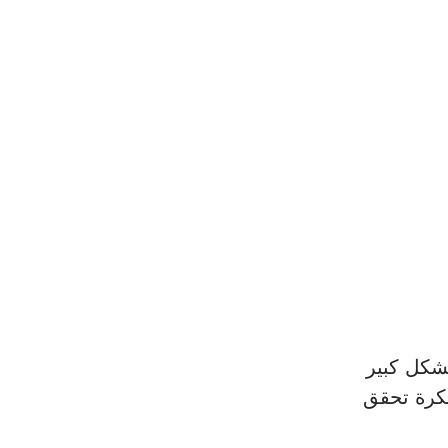
بشكل كبير 
G أفكارًا فريدة ومبتكرة تحقق 