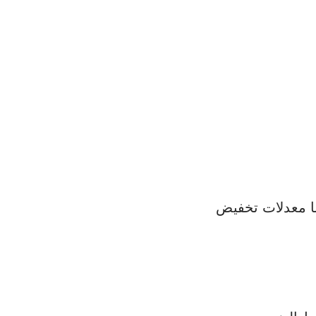
 والخدمات بنسبة 25٪. وهناك أيضًا معدلات تخفيض 