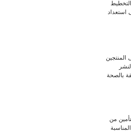
التخطيط 
 استعداد 
 المنتجين 
لنشر 
قة بالصحة 
تأمين من 
لمناسبة 