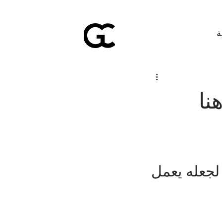
ة
نا
لجعله يعمل 